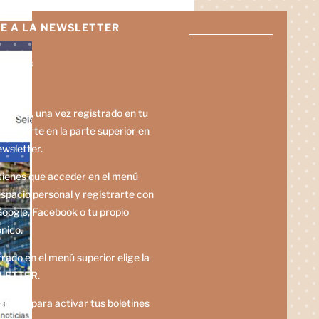
E A LA NEWSLETTER
hago?
eia.eus, una vez registrado en tu
inscribirte en la parte superior en
ewsletter.
 tienes que acceder en el menú
espacio personal y registrarte con
Google, Facebook o tu propio
nico.
rado en el menú superior elige la
LETTER.
enlace para activar tus boletines