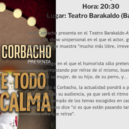
Hora: 20:30
Lugar: Teatro Barakaldo (B
José Corbacho presenta en el Teatro Barakaldo
A
calma
, un show unipersonal en el que el actor, g
presentador se muestra “mucho más libre, irrev
que nunca.
Un monólogo en el que el humorista sólo pretend
público, empezando por reírse de sí mismo, bue
padres, de su mujer, de su hijo, de su perro, y… 
Conociendo a Corbacho, la actualidad pondrá a p
humor y el de su audiencia, ya que será el ritmo 
marcará el compás de los temas escogidos en ca
como él mismo dice “si es que están pasando ta
queda otra que reírse”.