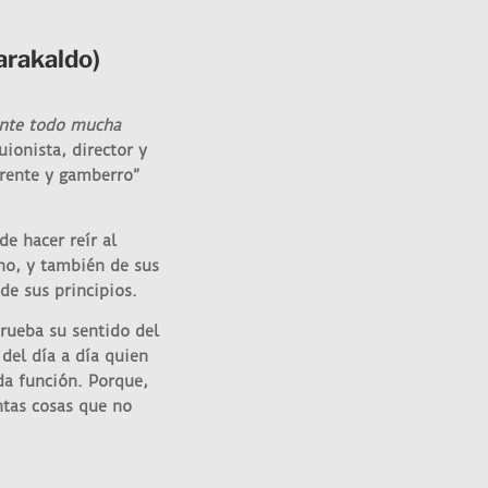
arakaldo)
nte todo mucha
uionista, director y
erente y gamberro”
e hacer reír al
no, y también de sus
de sus principios.
rueba su sentido del
del día a día quien
da función. Porque,
ntas cosas que no