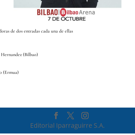
doras de dos entradas cada una de ellas
a Hernandez (Bilbao)
o (Ermua)
Editorial Iparraguirre S.A.