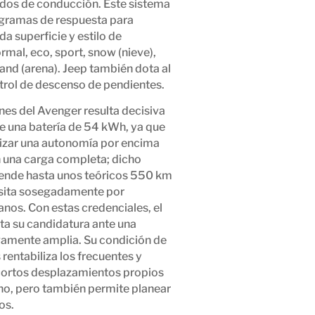
dos de conducción. Este sistema
ogramas de respuesta para
a superficie y estilo de
mal, eco, sport, snow (nieve),
and (arena). Jeep también dota al
rol de descenso de pendientes.
nes del Avenger resulta decisiva
de una batería de 54 kWh, ya que
izar una autonomía por encima
 una carga completa; dicho
iende hasta unos teóricos 550 km
nsita sosegadamente por
nos. Con estas credenciales, el
a su candidatura ante una
ivamente amplia. Su condición de
 rentabiliza los frecuentes y
ortos desplazamientos propios
ano, pero también permite planear
os.