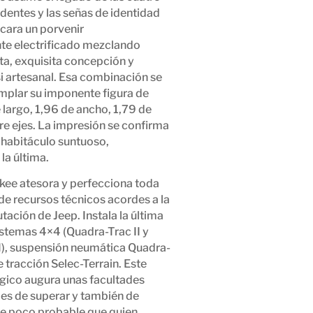
dentes y las señas de identidad
ncara un porvenir
te electrificado mezclando
ta, exquisita concepción y
i artesanal. Esa combinación se
emplar su imponente figura de
largo, 1,96 de ancho, 1,79 de
tre ejes. La impresión se confirma
 habitáculo suntuoso,
la última.
kee atesora y perfecciona toda
de recursos técnicos acordes a la
tación de Jeep. Instala la última
istemas 4×4 (Quadra-Trac II y
I), suspensión neumática Quadra-
e tracción Selec-Terrain. Este
gico augura unas
facultades
iles de superar y también de
ece poco probable que quien