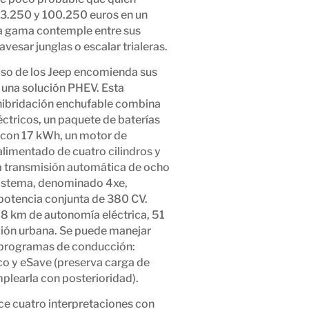
 83.250 y 100.250 euros en un
ta gama contemple entre sus
avesar junglas o escalar trialeras.
so de los Jeep encomienda sus
una solución PHEV. Esta
ibridación enchufable
combina
éctricos, un paquete de baterías
 con 17 kWh, un motor
de
alimentado de
cuatro cilindros
y
a transmisión
automátic
a
de
ocho
istema
, denominado
4xe
,
potencia conjunta de
380 CV
.
8 km de autonomía eléctrica
,
51
ión
urban
a
. Se puede manejar
 programas de conducción:
ico y eSave (preserva carga de
plearla con posterioridad).
ce cuatro interpretaciones con