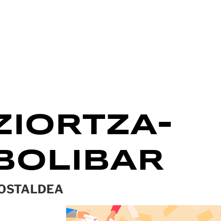
ZIORTZA-
BOLIBAR
OSTALDEA