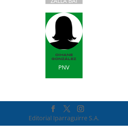
ZALLA BAI
OIHANE
GONZÁLEZ
PNV
Editorial Iparraguirre S.A.