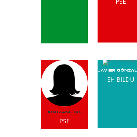
PSE
JAVIER GÓNZA
EH BILDU
AINTZANE GIL
PSE