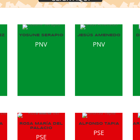
EZ
YOSUNE SERAPIO
JESÚS AMENEDO
D
PNV
PNV
A
ROSA MARÍA DEL
ALFONSO TAPIA
AR
PALACIO
PSE
PSE