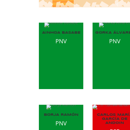
AINHOA BASABE
GORKA ÁLVAR
PNV
PNV
BORJA RAMÓN
CARLOS MARÍ
GARCÍA DE
PNV
ANDOIN