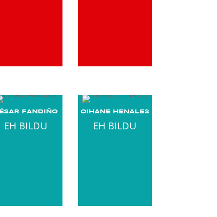
ÉSAR FANDIÑO
OIHANE HENALES
EH BILDU
EH BILDU