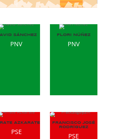
AVID SÁNCHEZ
FLORI NÚÑEZ
PNV
PNV
RATE AZKARATE
FRANCISCO JOSÉ
RODRÍGUEZ
PSE
PSE