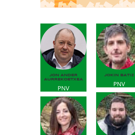
JON ANDER
JOKIN BATIZ
AURREKOETXEA
PNV
PNV