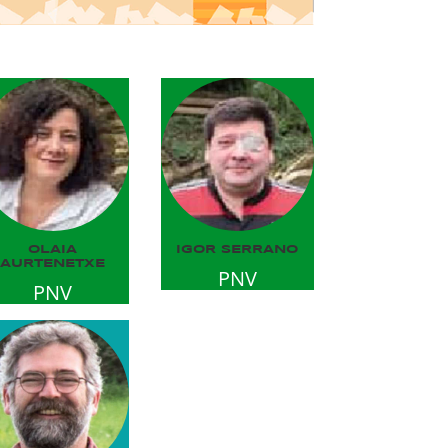
OLAIA
IGOR SERRANO
AURTENETXE
PNV
PNV