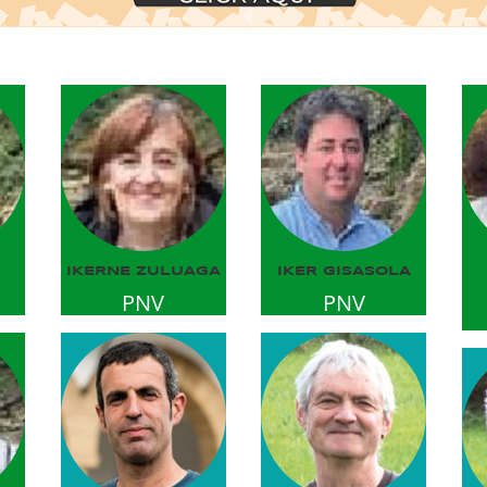
IKERNE ZULUAGA
IKER GISASOLA
PNV
PNV