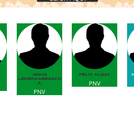
JESÚS
FÉLIX ALDAY
LEKERIKABEASKO
PNV
A
PNV