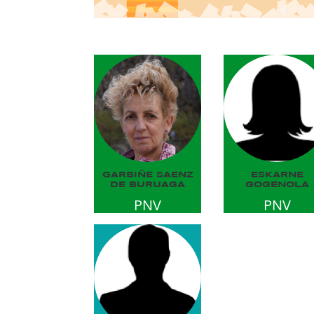
GARBIÑE SAENZ
ESKARNE
DE BURUAGA
GOGENOLA
PNV
PNV