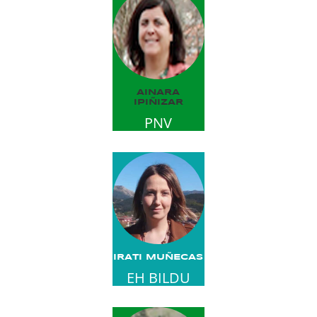
AINARA
IPIÑIZAR
PNV
IRATI MUÑECAS
EH BILDU