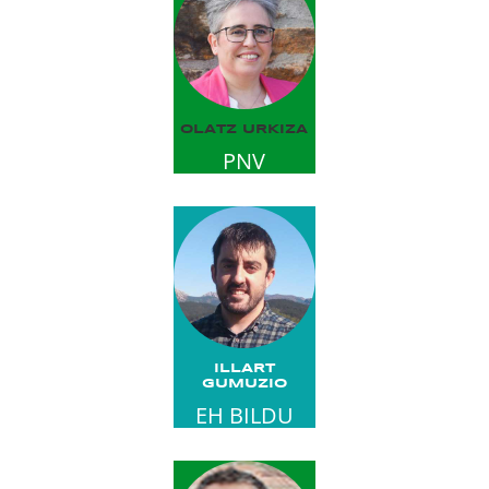
OLATZ URKIZA
PNV
ILLART
GUMUZIO
EH BILDU