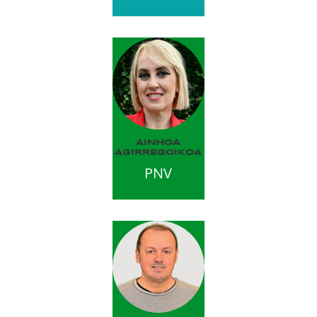
AINHOA
AGIRREGOIKOA
PNV