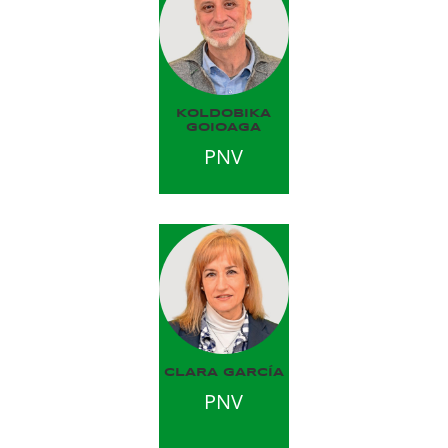
KOLDOBIKA
GOIOAGA
PNV
CLARA GARCÍA
PNV