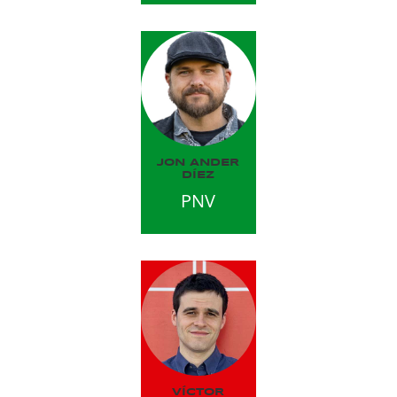
JON ANDER
DÍEZ
PNV
VÍCTOR