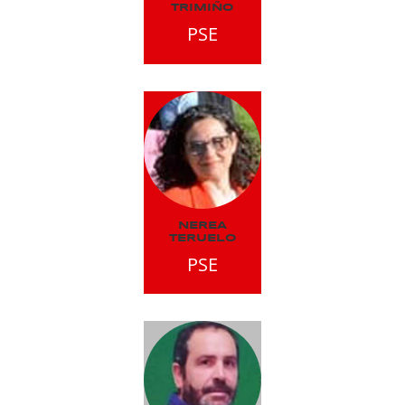
TRIMIÑO
PSE
NEREA
TERUELO
PSE