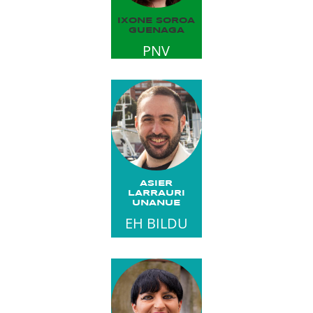
IXONE SOROA
GUENAGA
PNV
ASIER
LARRAURI
UNANUE
EH BILDU