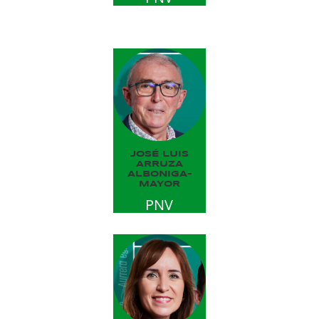
JOSÉ LUIS
ARRUZA
ALBONIGA-
MAYOR
PNV