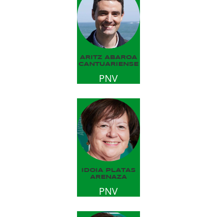
ARITZ ABAROA
CANTUARIENSE
PNV
IDOIA PLATAS
ARENAZA
PNV