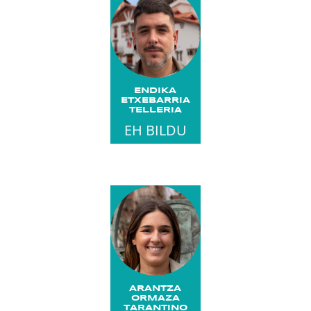
ENDIKA
ETXEBARRIA
TELLERIA
EH BILDU
ARANTZA
ORMAZA
TARANTINO