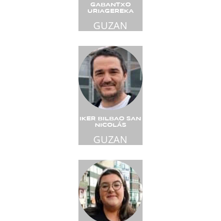
GABANTXO
URIAGEREKA
GUZAN
IKER BILBAO SAN
NICOLÁS
GUZAN