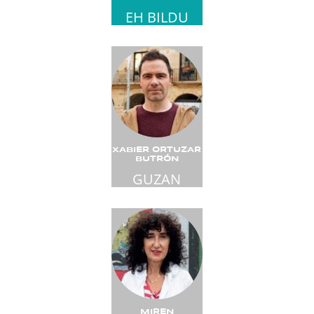
EH BILDU
XABIER ORTUZAR
BUTRÓN
GUZAN
MIREN