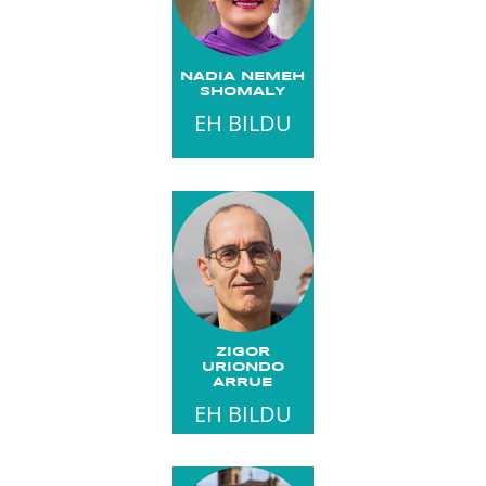
NADIA NEMEH
SHOMALY
EH BILDU
ZIGOR
URIONDO
ARRUE
EH BILDU