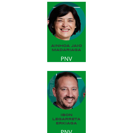
AINHOA JAIO
MADARIAGA
PNV
IBON
LEGARRETA
ERKIAGA
PNV