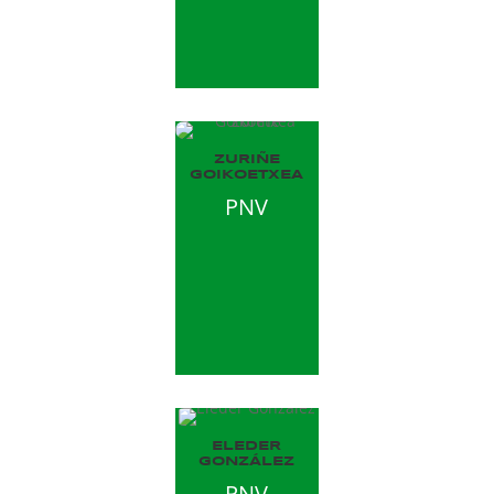
ZURIÑE
GOIKOETXEA
PNV
ELEDER
GONZÁLEZ
PNV