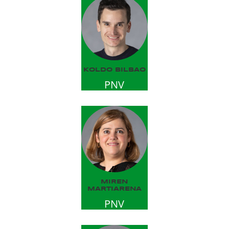
KOLDO BILBAO
PNV
MIREN
MARTIARENA
PNV