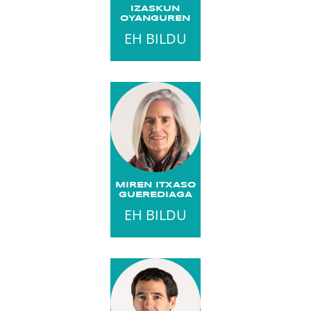
IZASKUN
OYANGUREN
EH BILDU
MIREN ITXASO
GUEREDIAGA
EH BILDU