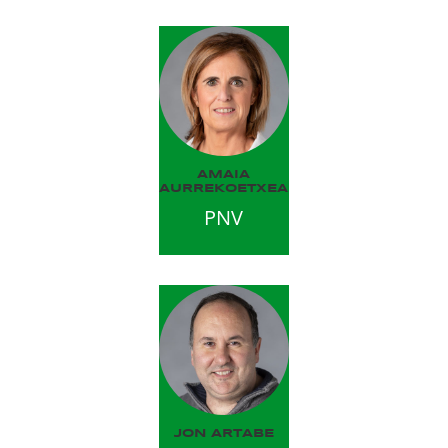
AMAIA
AURREKOETXEA
PNV
JON ARTABE