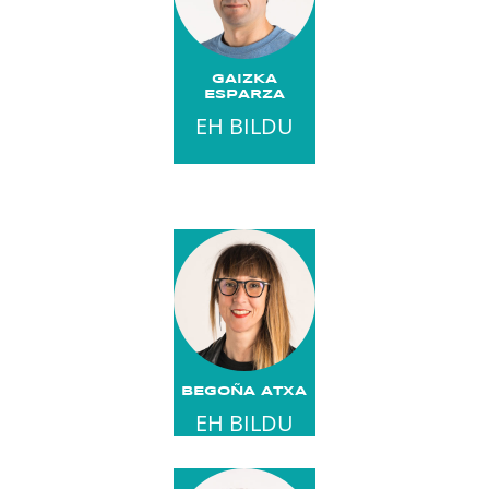
GAIZKA
ESPARZA
EH BILDU
BEGOÑA ATXA
EH BILDU