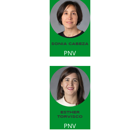
SONIA CABEZA
PNV
ESTHER
TORVISCO
PNV