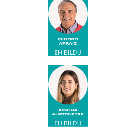
ISIDORO
APRAIZ
EH BILDU
AINHOA
AURTENETXE
EH BILDU