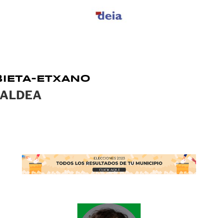
IETA-ETXANO
ALDEA