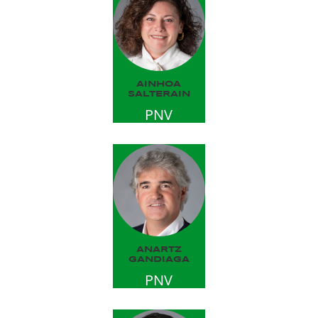
AINHOA
SALTERAIN
PNV
ANARTZ
GANDIAGA
PNV