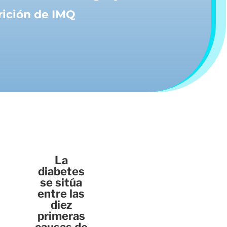
rición de IMQ
La
diabetes
se sitúa
entre las
diez
primeras