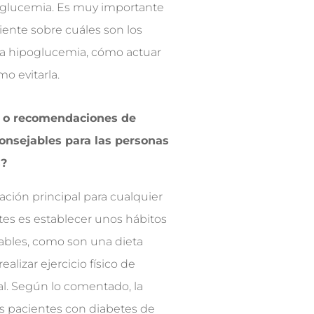
oglucemia. Es muy importante
ciente sobre cuáles son los
la hipoglucemia, cómo actuar
ómo evitarla.
 o recomendaciones de
onsejables para las personas
s?
ción principal para cualquier
tes es establecer unos hábitos
ables, como son una dieta
realizar ejercicio físico de
l. Según lo comentado, la
s pacientes con diabetes de