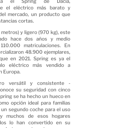
lla el Spring de Dacia,
e el eléctrico más barato y
 del mercado, un producto que
stancias cortas.
metros) y ligero (970 kg), este
anzado hace dos años y medio
 110.000 matriculaciones. En
cializaron 48.900 ejemplares,
ue en 2021. Spring es ya el
ulo eléctrico más vendido a
en Europa.
ro versátil y consistente -
onoce su seguridad con cinco
 Spring se ha hecho un hueco en
mo opción ideal para familias
 un segundo coche para el uso
Hoy muchos de esos hogares
ados lo han convertido en su