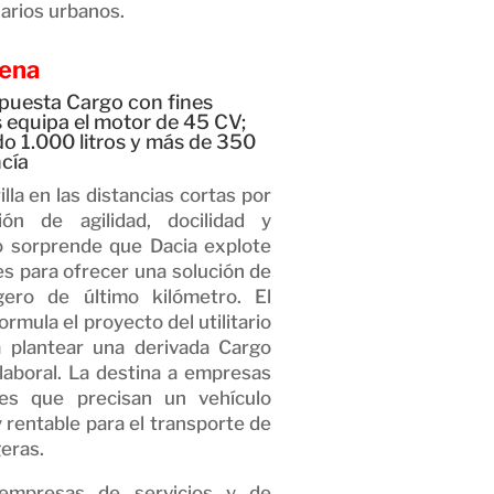
narios urbanos.
aena
puesta Cargo con fines
 equipa el motor de 45 CV;
o 1.000 litros y más de 350
cía
illa en las distancias cortas por
ón de agilidad, docilidad y
o sorprende que Dacia explote
es para ofrecer una solución de
igero de último kilómetro. El
ormula el proyecto del utilitario
a plantear una derivada Cargo
laboral. La destina a empresas
les que precisan un vehículo
 y rentable para el transporte de
eras.
empresas de servicios y de